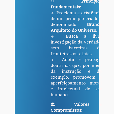
📜
Princípios
Fundamentais:
🔹 Proclama a existência
de um princípio criador,
denominado
Grande
Arquiteto do Universo
.
🔹 Busca a livre
investigação da Verdade,
sem barreiras de
fronteiras ou etnias.
🔹 Adota e propaga
doutrinas que, por meio
da instrução e do
exemplo, promovem o
aperfeiçoamento moral
e intelectual do ser
humano.
🏛
Valores e
Compromissos: