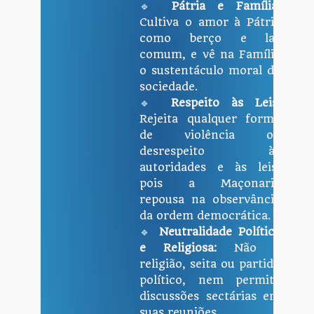
🔹
Pátria e Família:
Cultiva o amor à Pátria
como berço e lar
comum, e vê na Família
o sustentáculo moral da
sociedade.
🔹
Respeito às Leis:
Rejeita qualquer forma
de violência ou
desrespeito às
autoridades e às leis,
pois a Maçonaria
repousa na observância
da ordem democrática.
🔹
Neutralidade Política
e Religiosa:
Não é
religião, seita ou partido
político, nem permite
discussões sectárias em
suas reuniões.