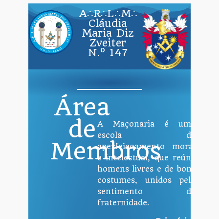
A∴R∴L∴M∴
Cláudia
Maria Diz
Zveiter
N.º 147
Área
de
A Maçonaria é uma
escola de
Membros
aperfeiçoamento moral
e intelectual, que reúne
homens livres e de bons
costumes, unidos pelo
sentimento de
fraternidade.