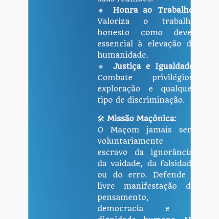
🔹
Honra ao Trabalho:
Valoriza o trabalho
honesto como dever
essencial à elevação da
humanidade.
🔹
Justiça e Igualdade:
Combate privilégios,
exploração e qualquer
tipo de discriminação.
🛠
Missão Maçônica:
O Maçom jamais será
voluntariamente
escravo da ignorância,
da vaidade, da falsidade
ou do erro. Defende a
livre manifestação do
pensamento, a
democracia e a